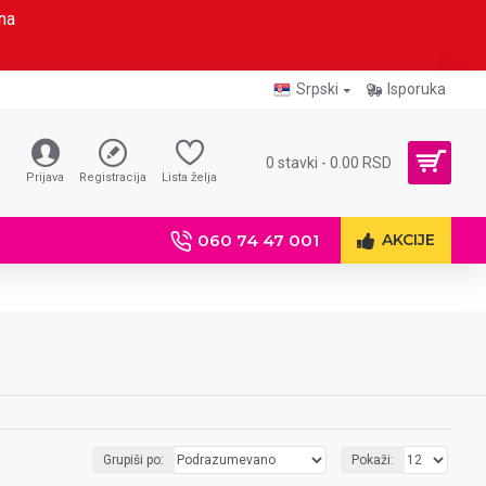
na
Srpski
Isporuka
0 stavki - 0.00 RSD
Prijava
Registracija
Lista želja
060 74 47 001
AKCIJE
Grupiši po:
Pokaži: