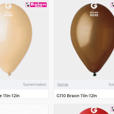
Gumeni baloni
Gemar
Gu
 11in-12in
G110 Braon 11in-12in