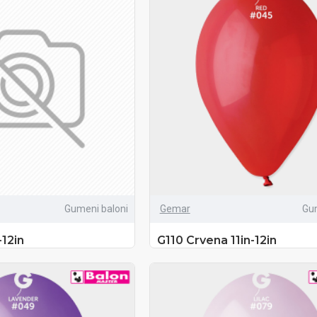
Gumeni baloni
Gemar
Gu
-12in
G110 Crvena 11in-12in