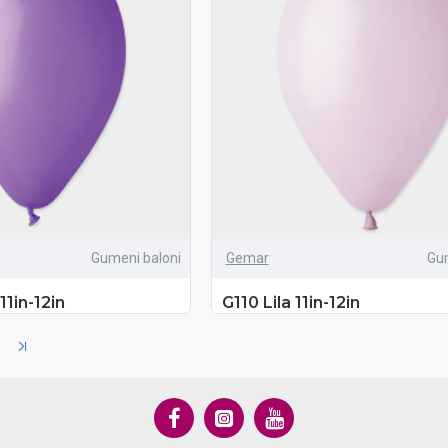
Gumeni baloni
Gemar
Gu
1in-12in
G110 Lila 11in-12in