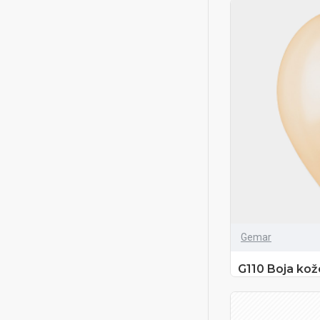
Gemar
G110 Boja kože