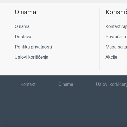
O nama
Korisni
O nama
Kontaktiraj
Dostava
Povraćaj r
Politika privatnosti
Mapa sajta
Uslovi korišćenja
Akcije
Kontakt
O nama
Uslovi korišćen