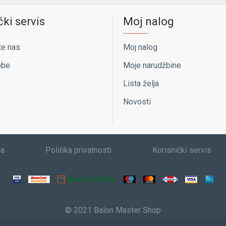
čki servis
Moj nalog
te nas
Moj nalog
obe
Moje narudžbine
Lista želja
Novosti
ja
Politika privatnosti
Korisnički servis
© 2021 Balon Master Shop