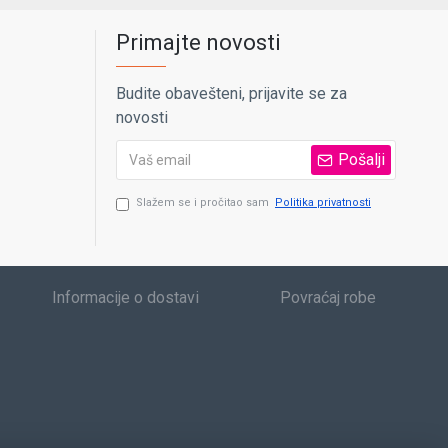
Primajte novosti
Budite obavešteni, prijavite se za
novosti
Pošalji
Slažem se i pročitao sam
Politika privatnosti
Informacije o dostavi
Povraćaj robe