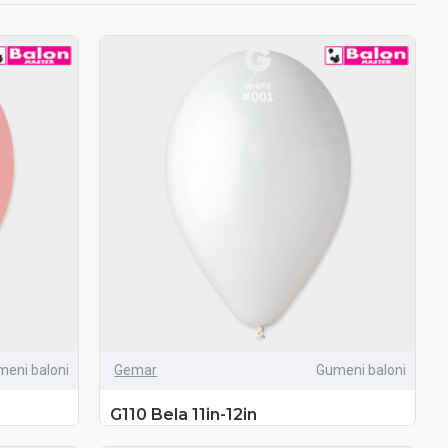
meni baloni
Gemar
Gumeni baloni
G110 Bela 11in-12in