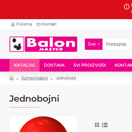
Početna
Kontakt
Sve
KATALOG
DOSTAVA
SVI PROIZVODI
KONTA
Gumeni baloni
Jednobojni
Jednobojni