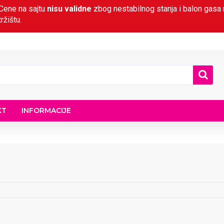
Cene na sajtu
nisu validne
zbog nestabilnog stanja i balon gasa 
tržištu.
KT
INFORMACIJE