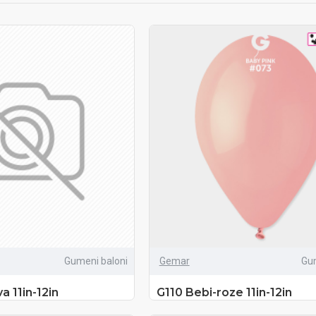
Gumeni baloni
Gemar
Gu
a 11in-12in
G110 Bebi-roze 11in-12in